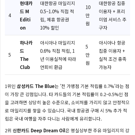
현대카
대한항공 마일리지
대한항공 집중
10
드 M
0.5~1.0% 직접 적
이용자 + 프리
4
만
Editi
립, 제휴 항공권
미엄 서비스 추
원
on
10% 할인
구자
하나카
아시아나 마일리지
아시아나 항공
5
드
0.6% 직접 적립, 1
집중 이용자 +
5
만
The
년 이용실적에 따라
실적 조건 충족
원
Club
연회비 환급
가능자
1위인
삼성카드 The Blue
는 '전 가맹점 기본 적립률 0.7%'라는 점
이 가장 큰 강점입니다. 타 카드들의 기본 적립률이 0.2~0.5%인 점
을 고려하면 상당히 높은 수준으로, 소비처를 가리지 않고 안정적으
로 마일리지를 쌓을 수 있습니다. 국내 항공권 구매 시 5% 추가 적
립은 국내 여행을 자주 다니는 사람에게 유리합니다.
2위
신한카드 Deep Dream Oil
은 명실상부한 주유 마일리지의 강