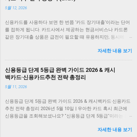
5월 12, 2026
신용카드를 사용하다 보면 한 번쯤 '카드 장기대출'이라는 단어
를 접하게 됩니다. 카드사에서 제공하는 현금서비스나 카드론
같은 장기대출 상품은 급전이 필요할 때 유용하지만, 동시에 카
드 장기대출 신용등급 에 부정적인 영향을 미칠 수 있다는 사실
자세한 내용 보기
을 모르는 분들이 많습니다. 특히 2026년 현재, 금리 인상과 경
기 불확실성 속에서 신용등급 관리의 중요성은 더욱 커졌습니
다. 잘못된 대출 습관이 신용점수를 떨어뜨리고, 그 결과 캐시백
신용등급 단계 5등급 완벽 가이드 2026 & 캐시
카드 나 마일리지카드 같은 고급 카드 발급이 어려워질 수 있습
백카드·신용카드추천 전략 총정리
니다. 이 글에서는 카드 장기대출이 신용등급에 미치는 정확한
5월 11, 2026
영향과 함께, 등급을 회복하고 카드혜택 을 최대한 누릴 수 있는
실전 전략을 총정리합니다. 이미 대출을 받은 분들도, 앞으로 받
신용등급 단계 5등급 완벽 가이드 2026 & 캐시백카드·신용카드
을 예정인 분들도 꼭 알아야 할 핵심 정보를 지금 확인해보세요.
추천 전략 총정리 2026년 5월 10일 | 우아한 카드 혹시 최근에
💡 카드 장기대출은 단기 현금서비스보다 신용등급에 더 오래
신용등급을 조회해보셨나요? "신용등급 단계 5등급"이라는 결
영향을 줍니다. 대출 실행 전 반드시 신용점수 변동을 예측해야
과를 보고 당황하셨다면, 당신만 그런 것이 아닙니다. 2026년 현
합니다. ▶ 카드 장기대출 신용등급 영향 확인하기 카드 장기대
자세한 내용 보기
재, 많은 분들이 예상치 못한 신용등급 하락으로 인해 카드 발급
출이 신용등급에 미치는 5가지 부정적 영향 나만 알기 아까운