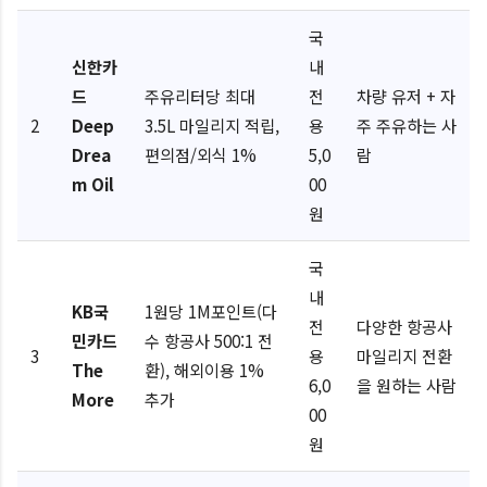
국
신한카
내
드
주유리터당 최대
전
차량 유저 + 자
2
Deep
3.5L 마일리지 적립,
용
주 주유하는 사
Drea
편의점/외식 1%
5,0
람
m Oil
00
원
국
내
KB국
1원당 1M포인트(다
전
다양한 항공사
민카드
수 항공사 500:1 전
3
용
마일리지 전환
The
환), 해외이용 1%
6,0
을 원하는 사람
More
추가
00
원