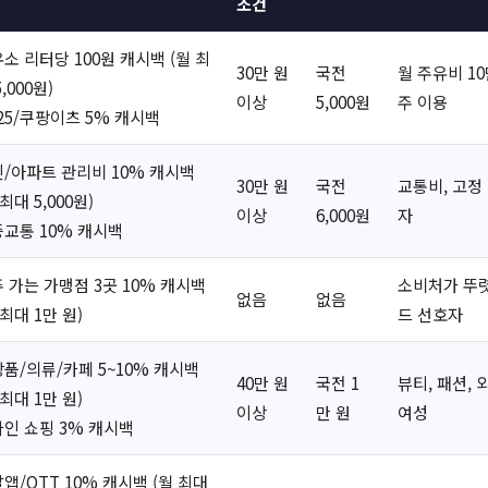
조건
소 리터당 100원 캐시백 (월 최
30만 원
국전
월 주유비 10
5,000원)
이상
5,000원
주 이용
25/쿠팡이츠 5% 캐시백
/아파트 관리비 10% 캐시백
30만 원
국전
교통비, 고정
 최대 5,000원)
이상
6,000원
자
교통 10% 캐시백
 가는 가맹점 3곳 10% 캐시백
소비처가 뚜렷
없음
없음
 최대 1만 원)
드 선호자
품/의류/카페 5~10% 캐시백
40만 원
국전 1
뷰티, 패션, 
 최대 1만 원)
이상
만 원
여성
인 쇼핑 3% 캐시백
앱/OTT 10% 캐시백 (월 최대