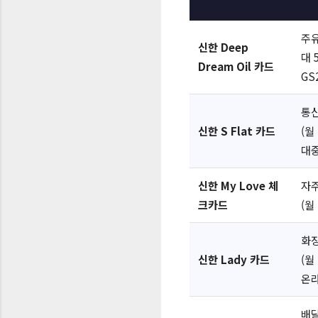
주유
신한 Deep
대 
Dream Oil 카드
GS
통신
신한 S Flat 카드
(월
대중
신한 My Love 체
자주
크카드
(월
화장
신한 Lady 카드
(월
온라
배달